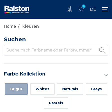
0
DE
Home
/
Kleuren
Suchen
Farbe Kollektion
BrigHt
Whites
Naturals
Greys
Pastels