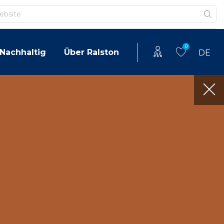
0
Nachhaltig
Über Ralston
DE