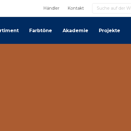
Suchen
Händler
Kontakt
rtiment
Farbtöne
Akademie
Projekte