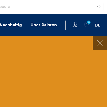
0
Nachhaltig
Über Ralston
DE