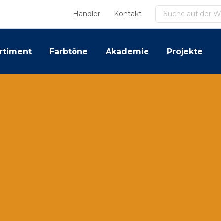
Suchen
Händler
Kontakt
rtiment
Farbtöne
Akademie
Projekte