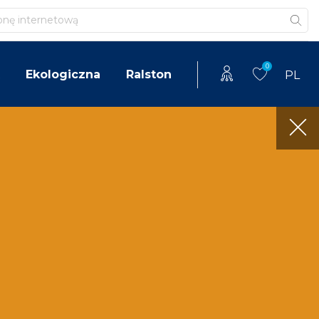
0
Ekologiczna
Ralston
PL