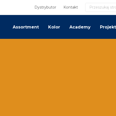
Szukaj
Dystrybutor
Kontakt
Assortment
Kolor
Academy
Projekt