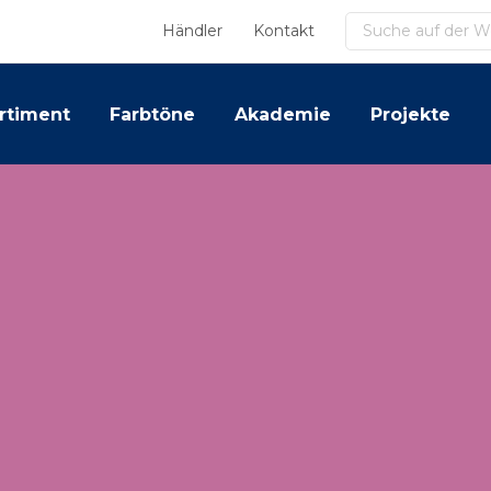
Suchen
Händler
Kontakt
rtiment
Farbtöne
Akademie
Projekte