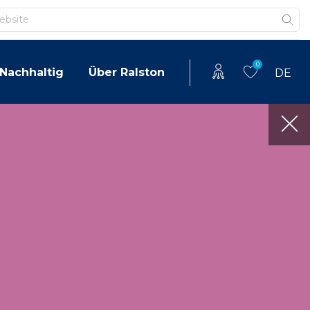
0
Nachhaltig
Über Ralston
DE