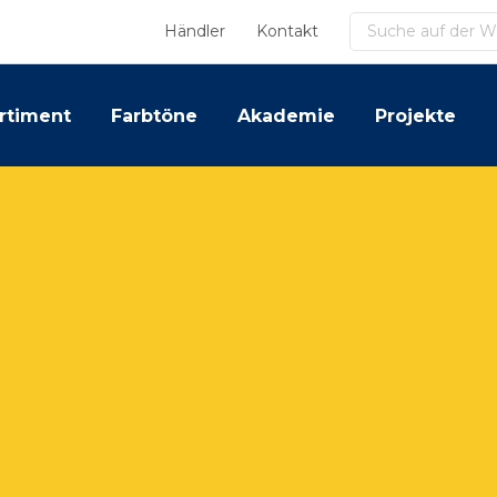
Suchen
Händler
Kontakt
rtiment
Farbtöne
Akademie
Projekte