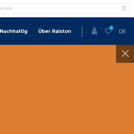
0
Nachhaltig
Über Ralston
DE