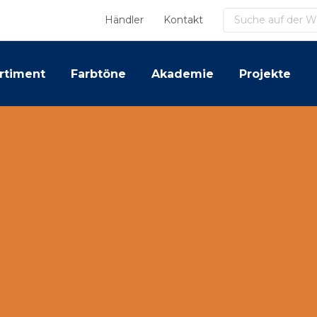
Suchen
Händler
Kontakt
rtiment
Farbtöne
Akademie
Projekte