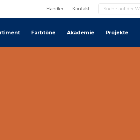
Suchen
Händler
Kontakt
rtiment
Farbtöne
Akademie
Projekte