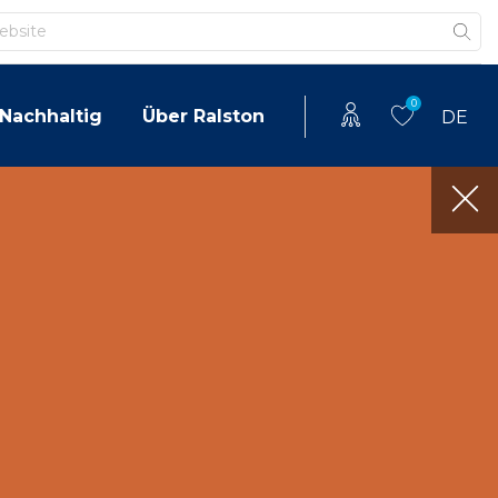
0
Nachhaltig
Über Ralston
DE