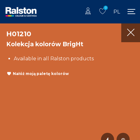
0
PL
H01210
Kolekcja kolorów BrigHt
Available in all Ralston products
Nałóż moją paletę kolorów