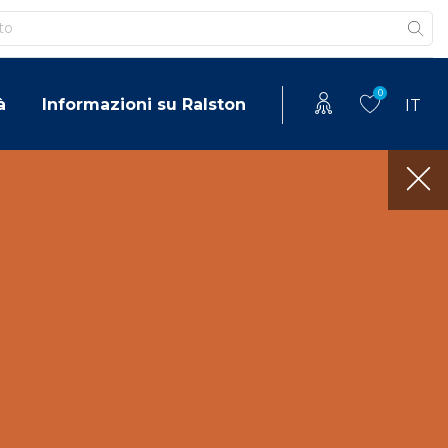
0
à
Informazioni su Ralston
IT