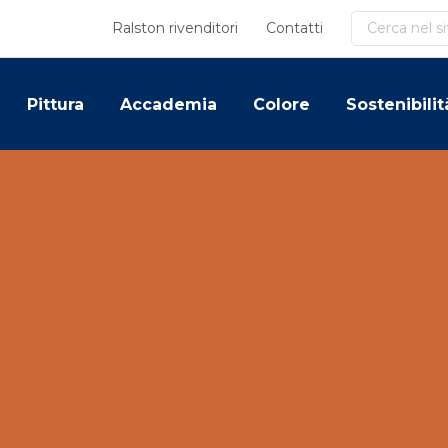
Cerca
Ralston rivenditori
Contatti
Pittura
Accademia
Colore
Sostenibilit