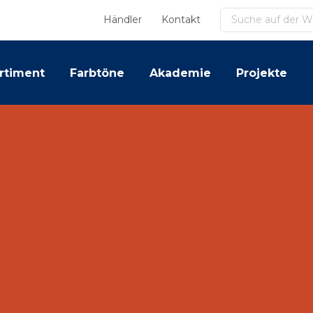
Suchen
Händler
Kontakt
rtiment
Farbtöne
Akademie
Projekte