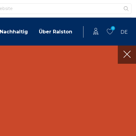
0
Nachhaltig
Über Ralston
DE