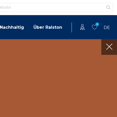
0
Nachhaltig
Über Ralston
DE