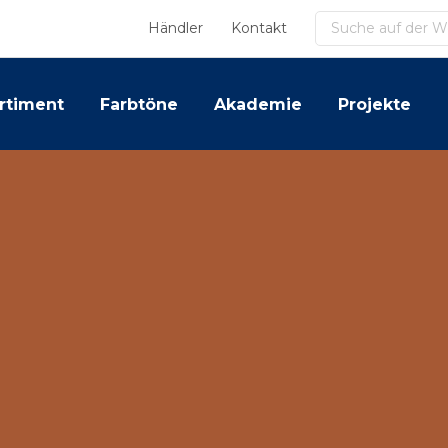
Suchen
Händler
Kontakt
rtiment
Farbtöne
Akademie
Projekte