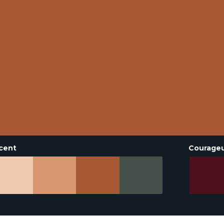
cent
Courage