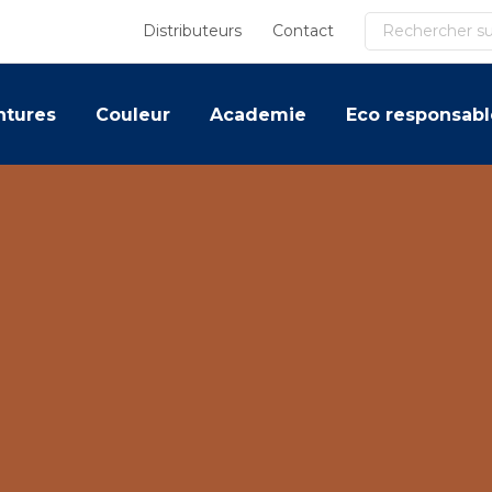
Recherche
Distributeurs
Contact
ntures
Couleur
Academie
Eco responsabl