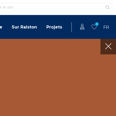
0
e
Sur Ralston
Projets
FR