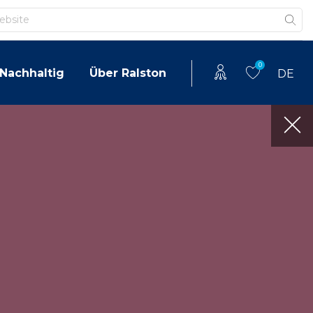
0
Nachhaltig
Über Ralston
DE