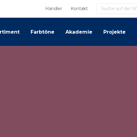
Suchen
Händler
Kontakt
rtiment
Farbtöne
Akademie
Projekte