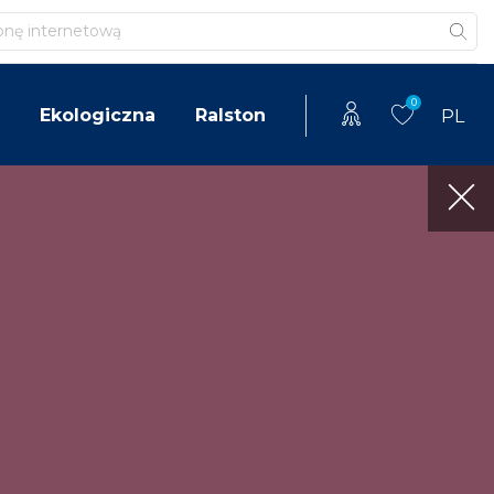
0
Ekologiczna
Ralston
PL