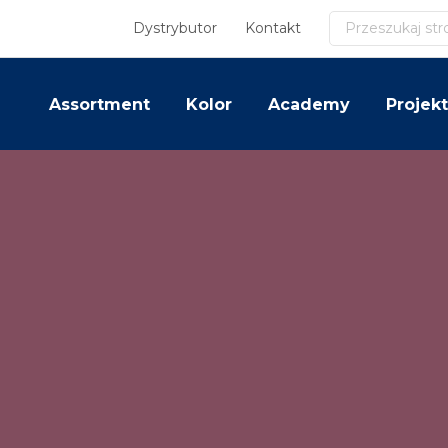
Szukaj
Dystrybutor
Kontakt
Assortment
Kolor
Academy
Projekt