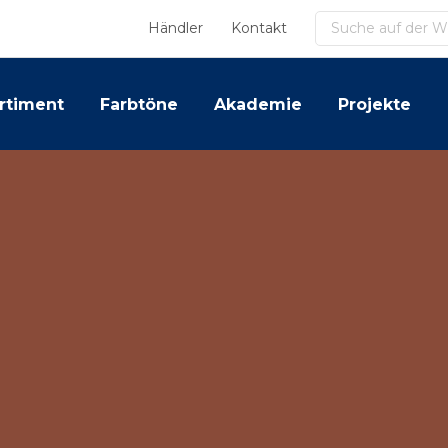
Suchen
Händler
Kontakt
rtiment
Farbtöne
Akademie
Projekte