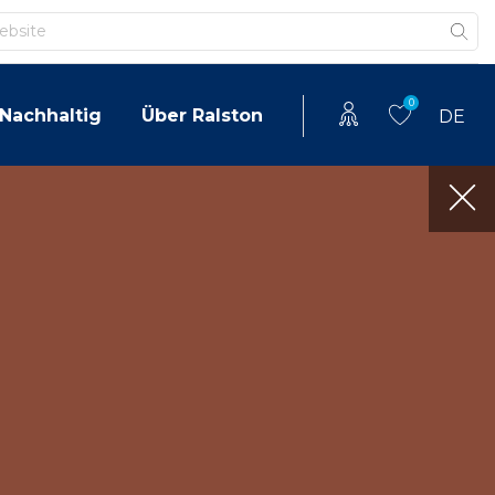
0
Nachhaltig
Über Ralston
DE