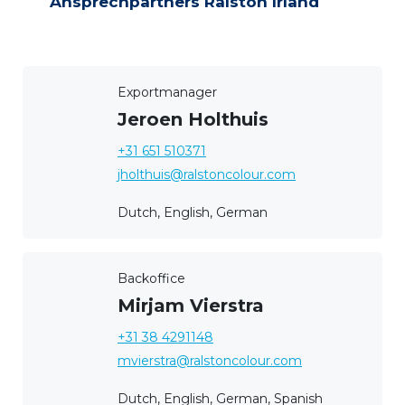
Ansprechpartners Ralston Irland
Exportmanager
Jeroen Holthuis
+31 651 510371
jholthuis@ralstoncolour.com
Dutch, English, German
Backoffice
Mirjam Vierstra
+31 38 4291148
mvierstra@ralstoncolour.com
Dutch, English, German, Spanish