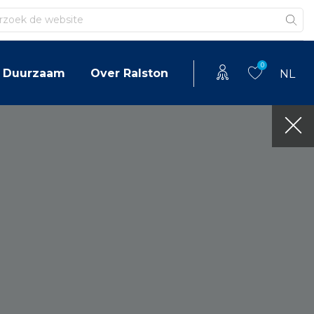
en
0
Duurzaam
Over Ralston
NL