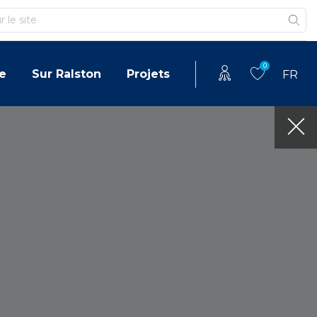
0
e
Sur Ralston
Projets
FR