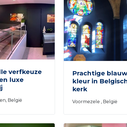
olle verfkeuze
Prachtige blau
en luxe
kleur in Belgisc
j
kerk
en, België
Voormezele , België