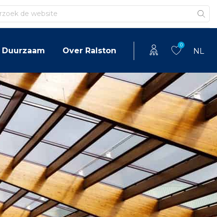
en
0
Duurzaam
Over Ralston
NL