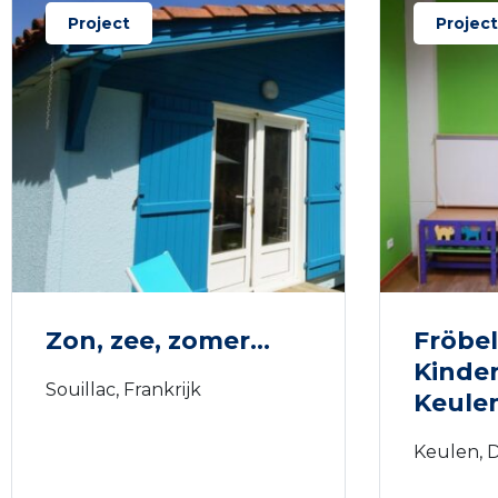
Project
Project
Zon, zee, zomer…
Fröbel
Kinde
Souillac, Frankrijk
Keule
Keulen, 