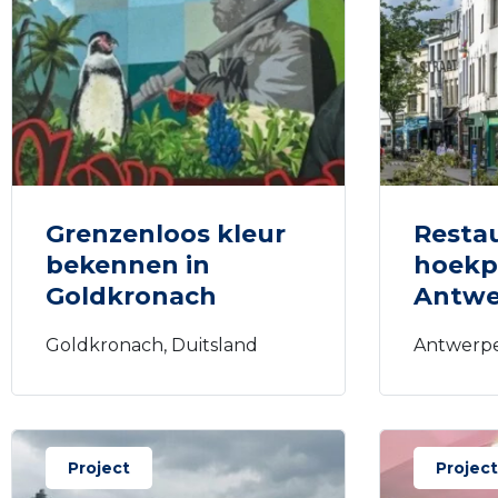
Grenzenloos kleur
Restau
bekennen in
hoek
Goldkronach
Antwe
Goldkronach, Duitsland
Antwerpe
Project
Project