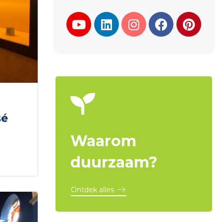
sé
Waarom
duurzaam?
Ontdek alles