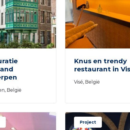
ratie
Knus en trendy
pand
restaurant in Vi
rpen
Visé, België
n, België
Project