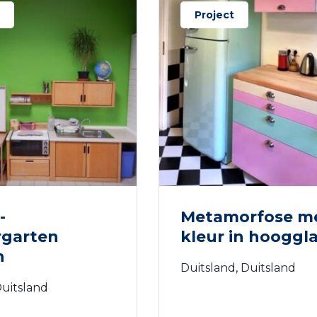
Project
-
Metamorfose m
rgarten
kleur in hooggl
n
Duitsland, Duitsland
Duitsland