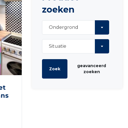
zoeken
Ondergrond
Situatie
geavanceerd
Zoek
zoeken
et
ans