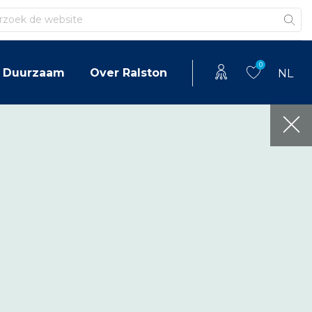
en
0
Duurzaam
Over Ralston
NL