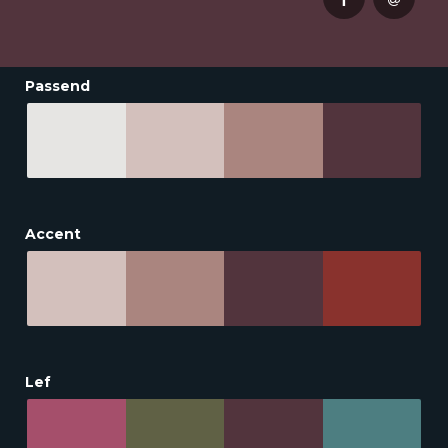
Passend
Accent
Lef