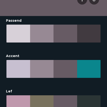
Passend
Accent
Lef