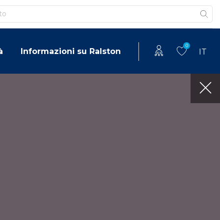
0
à
Informazioni su Ralston
IT