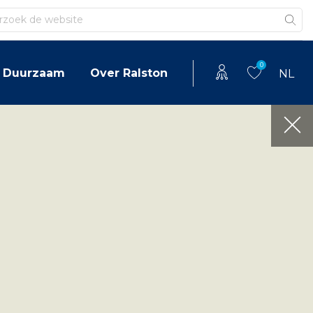
en
0
Duurzaam
Over Ralston
NL