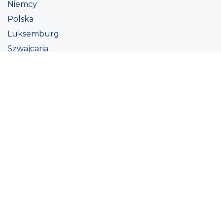
Niemcy
Polska
Luksemburg
Szwajcaria
Austria
Irlandii
Włoszech
Ukraina
Coatings
Assortment
Kolor
Academy
Projekt
Ekologiczna