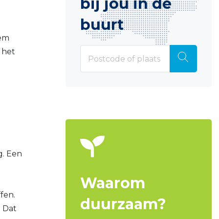
bij jou in de
buurt
eem
 het
g. Een
Waarom
fen.
duurzaam?
. Dat