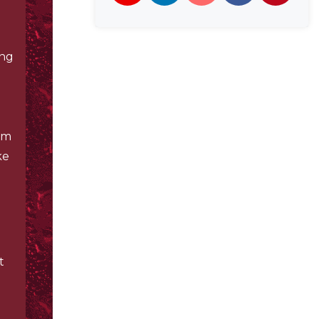
ing
em
ke
t