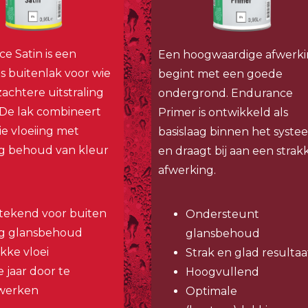
e Satin is een
Een hoogwaardige afwerk
ns buitenlak voor wie
begint met een goede
zachtere uitstraling
ondergrond. Endurance
. De lak combineert
Primer is ontwikkeld als
e vloeiing met
basislaag binnen het syste
g behoud van kleur
en draagt bij aan een strak
afwerking.
stekend voor buiten
Ondersteunt
g glansbehoud
glansbehoud
akke vloei
Strak en glad resultaa
e jaar door te
Hoogvullend
werken
Optimale