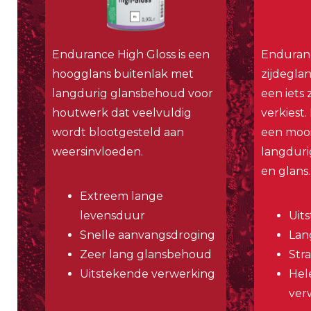
Endurance High Gloss is een
Enduranc
hoogglans buitenlak met
zijdegla
langdurig glansbehoud voor
een iets 
houtwerk dat veelvuldig
verkiest
wordt blootgesteld aan
een mooi
weersinvloeden.
langduri
en glans.
Extreem lange
levensduur
Uit
Snelle aanvangsdroging
Lan
Zeer lang glansbehoud
Str
Uitstekende verwerking
Hel
ver