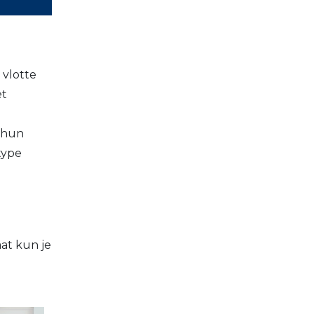
 vlotte
et
p hun
type
at kun je