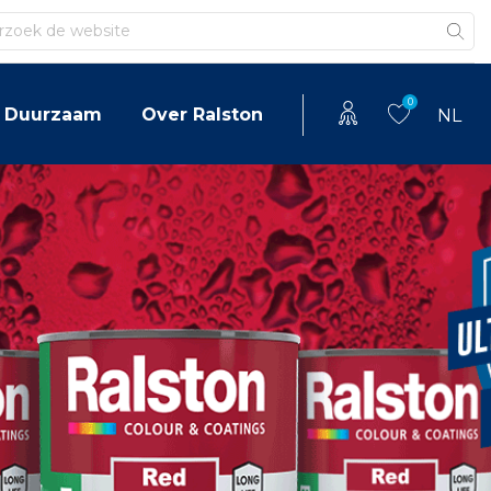
en
0
Duurzaam
Over Ralston
NL