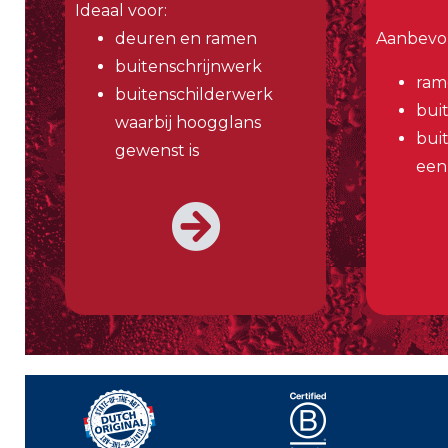
Ideaal voor:
deuren en ramen
Aanbevol
buitenschrijnwerk
ram
buitenschilderwerk
bui
waarbij hoogglans
bui
gewenst is
een