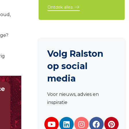
Ontdek alles
houd,
age?
Volg Ralston
rig
op social
media
ce
Voor nieuws, advies en
inspiratie