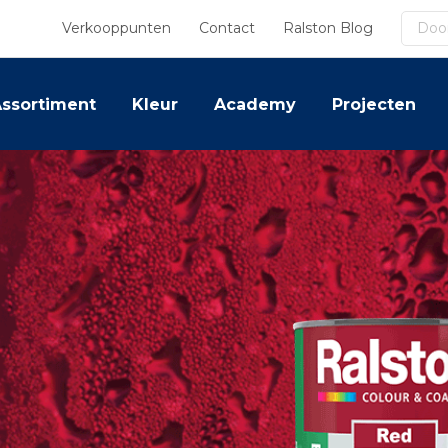
Zoek
Verkooppunten
Contact
Ralston Blog
ssortiment
Kleur
Academy
Projecten