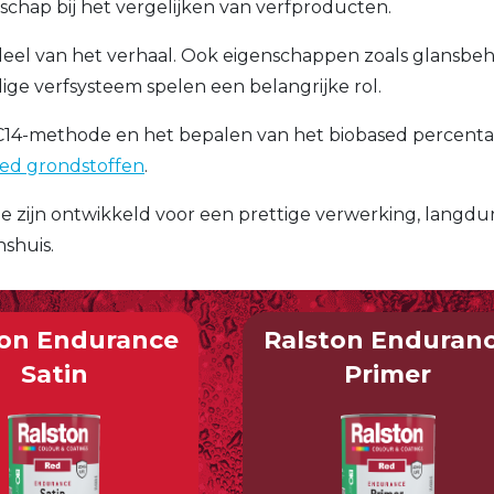
chap bij het vergelijken van verfproducten.
deel van het verhaal. Ook eigenschappen zoals glansbe
ige verfsysteem spelen een belangrijke rol.
 C14-methode en het bepalen van het biobased percent
sed grondstoffen
.
e zijn ontwikkeld voor een prettige verwerking, langdu
shuis.
ton Endurance
Ralston Enduran
Satin
Primer