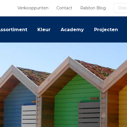
Zoek
Verkooppunten
Contact
Ralston Blog
ssortiment
Kleur
Academy
Projecten