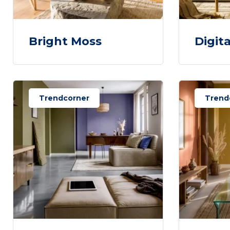
Bright Moss
Digit
Trendcorner
Trend