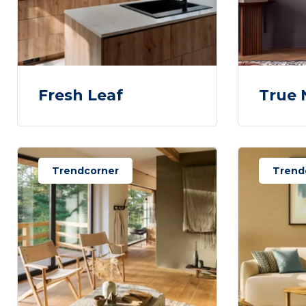
Fresh Leaf
True 
Trendcorner
Trend