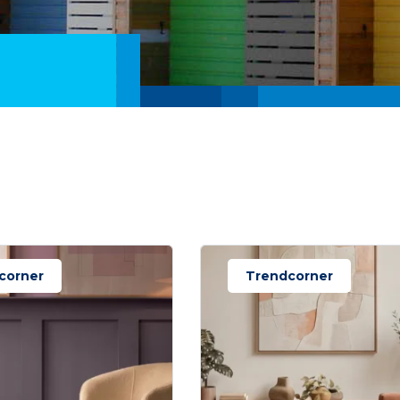
corner
Trendcorner