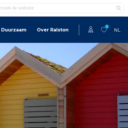
en
0
Duurzaam
Over Ralston
NL