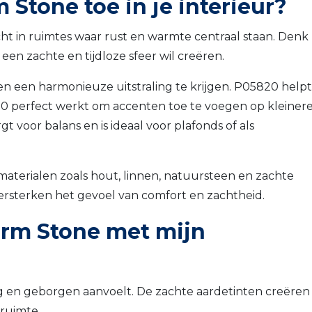
Stone toe in je interieur?
ht in ruimtes waar rust en warmte centraal staan. Denk
en zachte en tijdloze sfeer wil creëren.
 een harmonieuze uitstraling te krijgen. P05820 helpt
50 perfect werkt om accenten toe te voegen op kleiner
 voor balans en is ideaal voor plafonds of als
terialen zoals hout, linnen, natuursteen en zachte
versterken het gevoel van comfort en zachtheid.
arm Stone met mijn
ig en geborgen aanvoelt. De zachte aardetinten creëren
 ruimte.