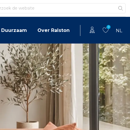
en
0
Duurzaam
Over Ralston
NL