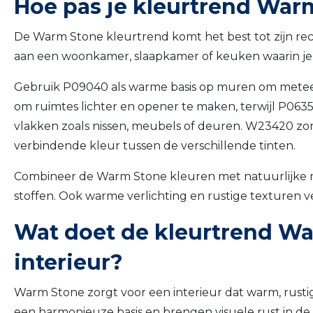
Hoe pas je kleurtrend Warm 
De Warm Stone kleurtrend komt het best tot zijn rec
aan een woonkamer, slaapkamer of keuken waarin je e
Gebruik P09040 als warme basis op muren om meteen
om ruimtes lichter en opener te maken, terwijl P063
vlakken zoals nissen, meubels of deuren. W23420 zorgt
verbindende kleur tussen de verschillende tinten.
Combineer de Warm Stone kleuren met natuurlijke ma
stoffen. Ook warme verlichting en rustige texturen 
Wat doet de kleurtrend W
interieur?
Warm Stone zorgt voor een interieur dat warm, rust
een harmonieuze basis en brengen visuele rust in de