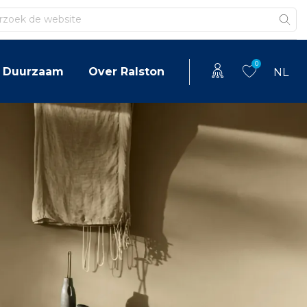
en
0
Duurzaam
Over Ralston
NL