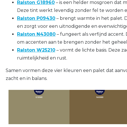
Ralston G18960
– is een helder mosgroen dat m
Deze tint werkt levendig zonder fel te worden e
Ralston P09430
– brengt warmte in het palet. 
en zorgt voor een uitnodigende en evenwichtige
Ralston N43080
– fungeert als verfijnd accent.
om accenten aan te brengen zonder het geheel
Ralston W25210
– vormt de lichte basis. Deze za
ruimtelijkheid en rust.
Samen vormen deze vier kleuren een palet dat aanvoelt
zacht en in balans.