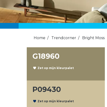
Home
/
Trendcorner
/
Bright Moss
G18960
Zet op mijn kleurpalet
P09430
Zet op mijn kleurpalet