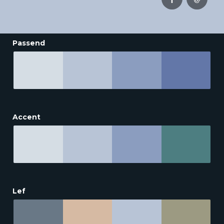
Passend
Accent
Lef