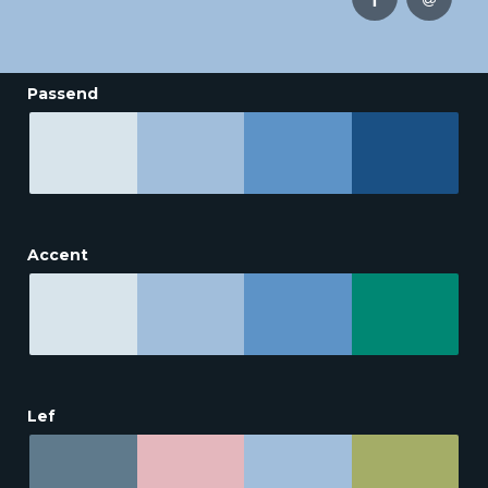
Passend
Accent
Lef