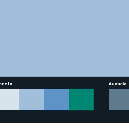
cento
Audacia