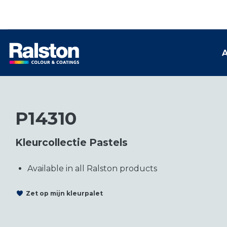
A
P14310
Kleurcollectie Pastels
Available in all Ralston products
Zet op mijn kleurpalet