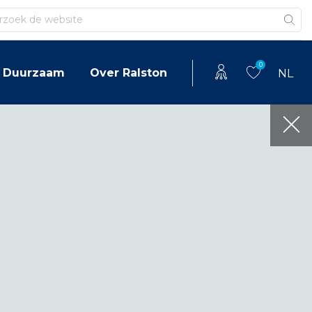
en
0
Duurzaam
Over Ralston
NL