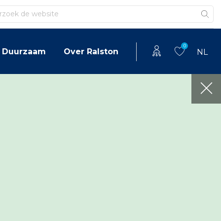
en
0
Duurzaam
Over Ralston
NL