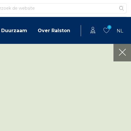
en
0
Duurzaam
Over Ralston
NL