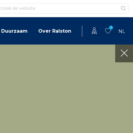
en
0
Duurzaam
Over Ralston
NL