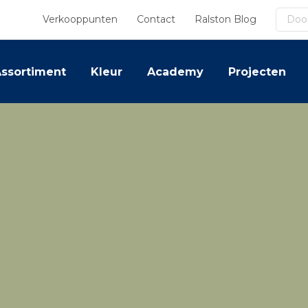
Zoek
Verkooppunten
Contact
Ralston Blog
ssortiment
Kleur
Academy
Projecten