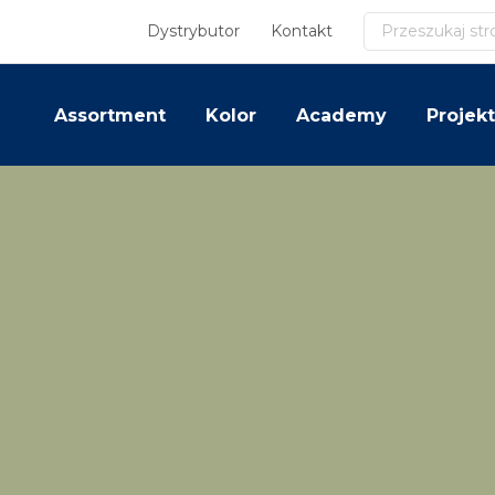
Szukaj
Dystrybutor
Kontakt
Assortment
Kolor
Academy
Projekt