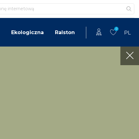
0
Ekologiczna
Ralston
PL