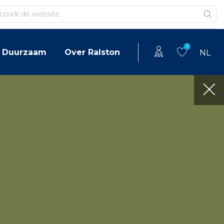
en
0
Duurzaam
Over Ralston
NL