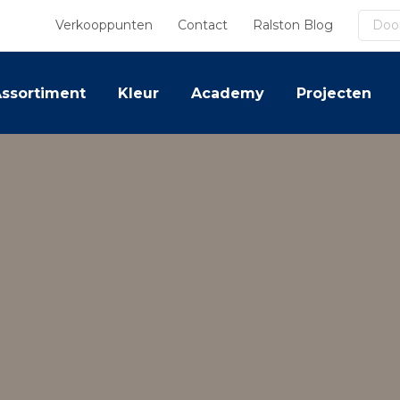
Zoek
Verkooppunten
Contact
Ralston Blog
ssortiment
Kleur
Academy
Projecten