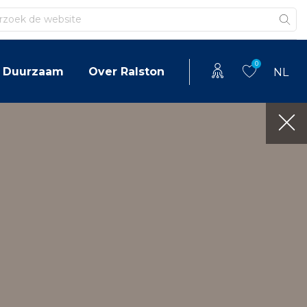
en
0
Duurzaam
Over Ralston
NL