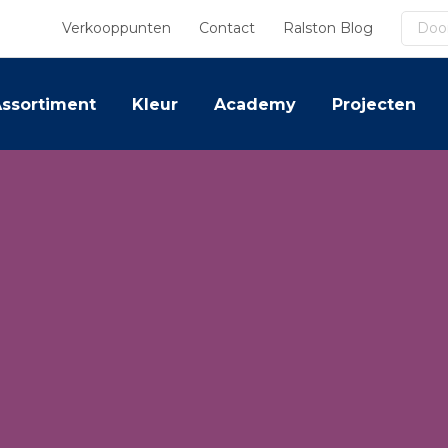
Zoek
Verkooppunten
Contact
Ralston Blog
ssortiment
Kleur
Academy
Projecten