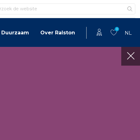
en
0
Duurzaam
Over Ralston
NL