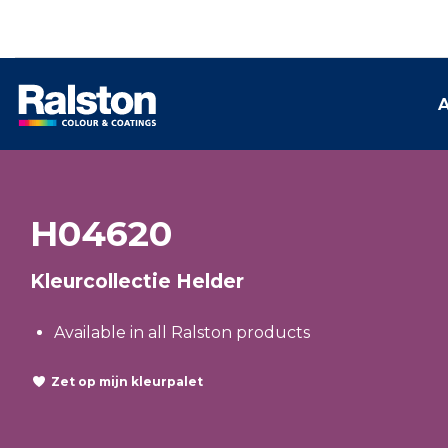
A
H04620
Kleurcollectie Helder
Available in all Ralston products
Zet op mijn kleurpalet