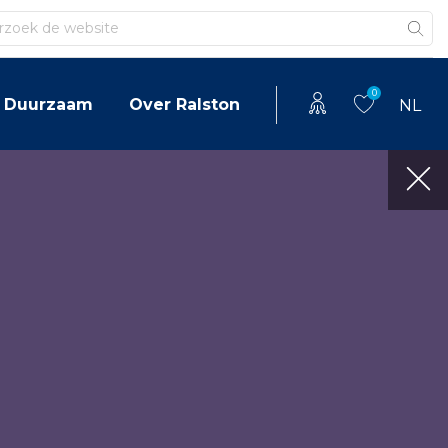
en
0
Duurzaam
Over Ralston
NL