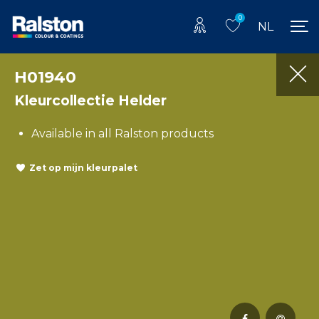
0
NL
H01940
Kleurcollectie Helder
Available in all Ralston products
Zet op mijn kleurpalet