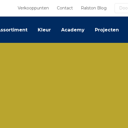
Zoek
Verkooppunten
Contact
Ralston Blog
ssortiment
Kleur
Academy
Projecten