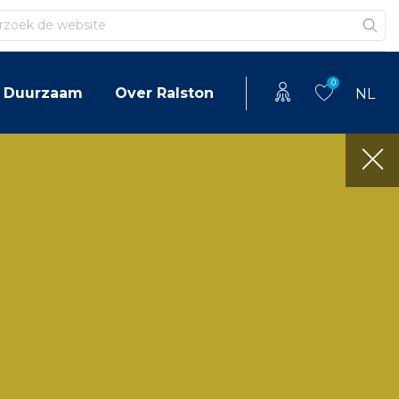
en
0
Duurzaam
Over Ralston
NL