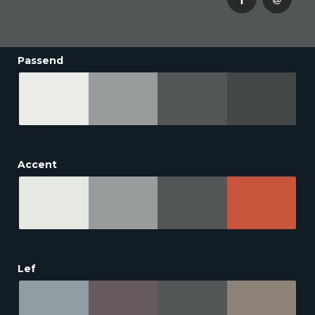
Passend
Accent
Lef