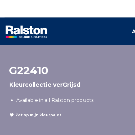
A
G22410
Kleurcollectie verGrijsd
Available in all Ralston products
Zet op mijn kleurpalet