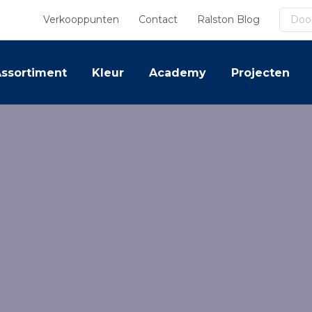
Zoek
Verkooppunten
Contact
Ralston Blog
ssortiment
Kleur
Academy
Projecten