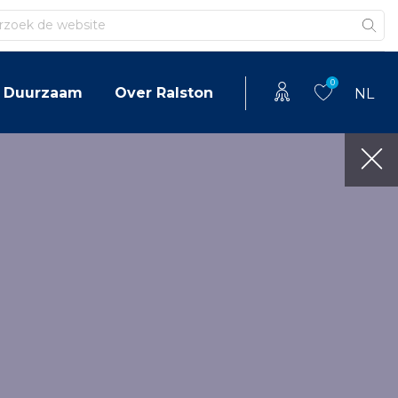
en
0
Duurzaam
Over Ralston
NL