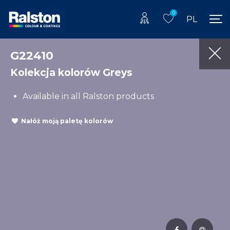
0
PL
G22410
Kolekcja kolorów Greys
Available in all Ralston products
Nałóż moją paletę kolorów