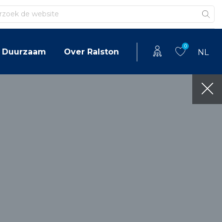
en
0
Duurzaam
Over Ralston
NL