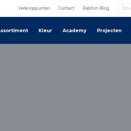
Zoek
Verkooppunten
Contact
Ralston Blog
ssortiment
Kleur
Academy
Projecten