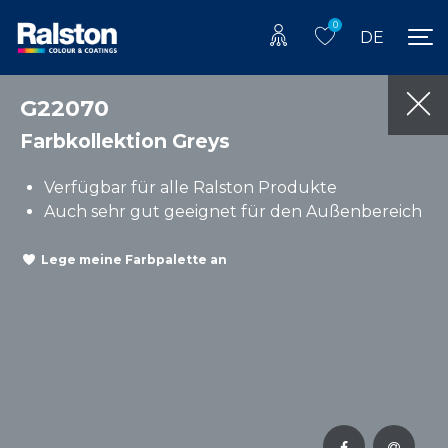
0
DE
G22070
Farbkollektion Greys
Verfügbar für alle Ralston Produkte
Auch sehr gut geeignet für den Außenbereich
Lege meine Farbpalette an