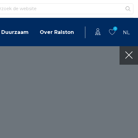
en
0
Duurzaam
Over Ralston
NL